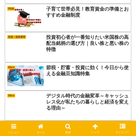
子育て世帯必見！教育資金の準備とお
NISA
すすめ金融制度
投資初心者が一番知りたい米国株の高
投資・資産運用
配当銘柄の選び方｜良い株と悪い株の
特徴
節税・貯蓄・投資に効く！今日から使
iDeco
える金融豆知識特集
デジタル時代の金融変革～キャッシュ
iDeco
レス化が私たちの暮らしと経済を変え
る理由～
家計改善のプロが教える！月3万円節
iDeco
約できる金融テクニック
メニュー
ホーム
検索
トップ
サイドバー