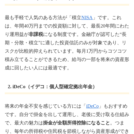
最も手軽で人気のある方法が「積立
NISA
」です。これ
は、年間40万円までの投資額に対して、最長20年間にわた
り運用益が
非課税
になる制度です。金融庁が認可した“長
期・分散・積立”に適した投資信託のみが対象であり、リ
スクが比較的抑えられています。毎月1万円からコツコツ
積み立てることができるため、給与の一部を将来の資産形
成に回したい人には最適です。
2. iDeCo（イデコ：個人型確定拠出年金）
将来の年金不安を感じている方には「
iDeCo
」もおすすめ
です。自分で掛金を出して運用し、老後に受け取る仕組み
で、最大の魅力は
掛金が全額所得控除になること
。つま
り、毎年の所得税や住民税を節税しながら資産形成ができ