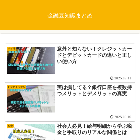
金融豆知識まとめ
意外と知らない！クレジットカー
ポイ活
ドとデビットカードの違いと正し
い使い方
2025.09.11
実は損してる？銀行口座を複数持
お金のトラブル
つメリットとデメリットの真実
2025.09.10
社会人必見！給与明細から学ぶ税
税金
金と手取りのリアルな関係とは