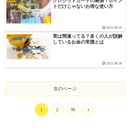
クレジットカードの裏側！ポイン
節約術
トだけじゃないお得な使い方
2025.08.29
実は間違ってる？多くの人が誤解
iDeco
しているお金の常識とは
2025.08.28
次のページ
次
1
2
30
へ