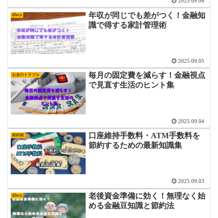
2025.09.06
年収が同じでも差がつく！金融知
iDeco
識で得する家計管理術
2025.09.05
毎月の固定費を減らす！金融視点
お金のトラブル
で見直す生活のヒント集
2025.09.04
口座維持手数料・ATM手数料を
節約術
節約するための最新知識集
2025.09.03
老後資金準備に効く！無理なく始
iDeco
める金融豆知識と節約法