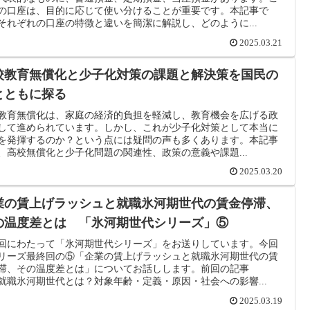
の口座は、目的に応じて使い分けることが重要です。本記事で
それぞれの口座の特徴と違いを簡潔に解説し、どのように...
2025.03.21
校教育無償化と少子化対策の課題と解決策を国民の
とともに探る
教育無償化は、家庭の経済的負担を軽減し、教育機会を広げる政
して進められています。しかし、これが少子化対策として本当に
を発揮するのか？という点には疑問の声も多くあります。本記事
、高校無償化と少子化問題の関連性、政策の意義や課題...
2025.03.20
業の賃上げラッシュと就職氷河期世代の賃金停滞、
の温度差とは 「氷河期世代シリーズ」⑤
回にわたって「氷河期世代シリーズ」をお送りしています。今回
リーズ最終回の⑤「企業の賃上げラッシュと就職氷河期世代の賃
滞、その温度差とは」についてお話しします。前回の記事
就職氷河期世代とは？対象年齢・定義・原因・社会への影響...
2025.03.19