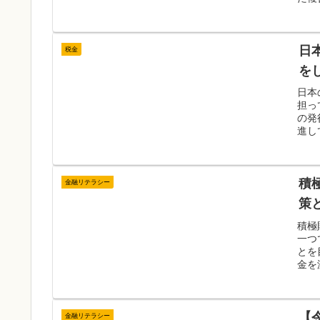
日
税金
を
日本
担っ
の発
進し
積
金融リテラシー
策
積極
一つ
とを
金を
【
金融リテラシー