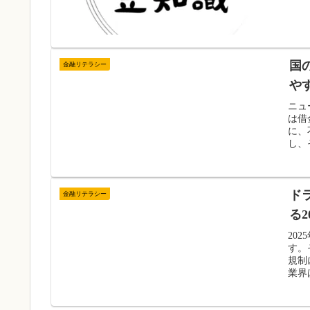
国
金融リテラシー
や
ニュ
は借
に、
し、
ド
金融リテラシー
る
20
す。
規制
業界