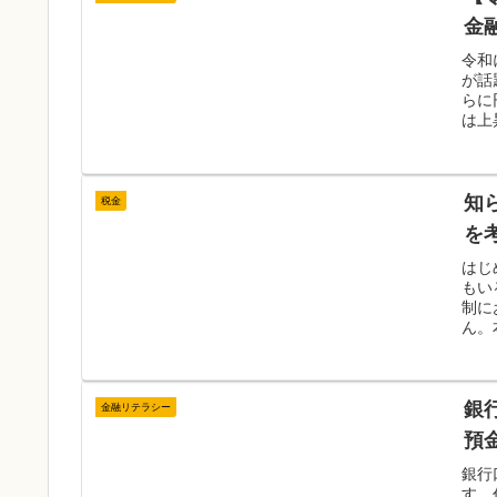
金
令和
が話
らに
は上
知
税金
を
はじ
もい
制に
ん。
銀
金融リテラシー
預
銀行
す。