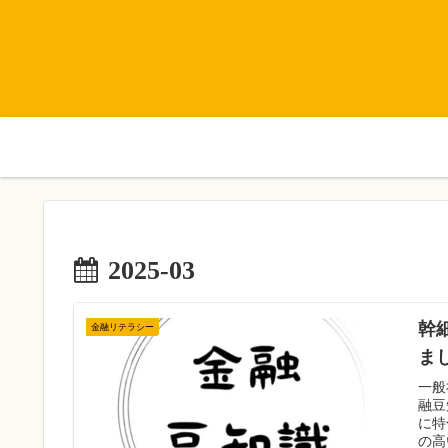
2025-03
幹
金融リテラシー
ま
一般
融豆
に特
の高