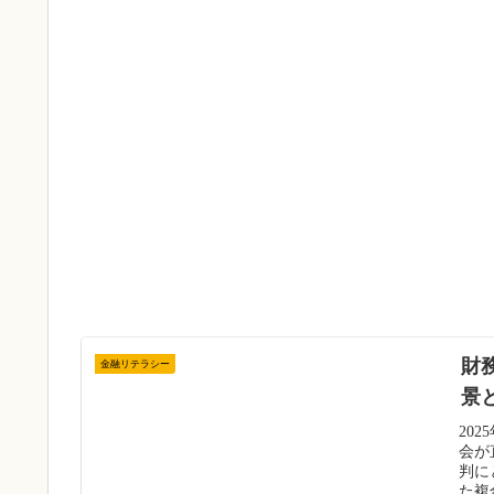
財
金融リテラシー
景
20
会が
判に
た複