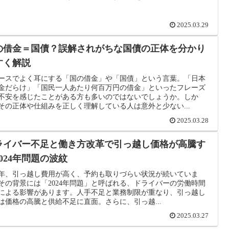
2025.03.29
の借金＝国債？誤解されがちな国債の正体を分かり
すく解説
ースでよく耳にする「国の借金」や「国債」という言葉。「日本
金だらけ」「国民一人あたり何百万円の借金」といったフレーズ
不安を感じたことがある方も多いのではないでしょうか。しか
その正体や仕組みを正しく理解している人は意外と少ない...
2025.03.28
ライバー不足と働き方改革で引っ越し価格が高騰す
2024年問題の波紋
25年、引っ越し費用が高く、予約も取りづらい状況が続いていま
その背景には「2024年問題」と呼ばれる、ドライバーの労働時間
による影響があります。人手不足と業務制限が重なり、引っ越し
は価格の高騰と供給不足に直面。さらに、引っ越...
2025.03.27