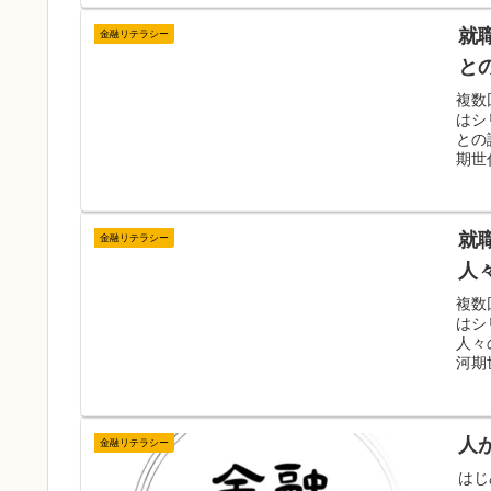
就
金融リテラシー
と
複数
はシ
との
期世
就
金融リテラシー
人
複数
はシ
人々
河期
人
金融リテラシー
はじ