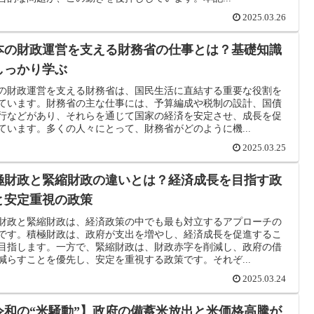
2025.03.26
本の財政運営を支える財務省の仕事とは？基礎知識
しっかり学ぶ
の財政運営を支える財務省は、国民生活に直結する重要な役割を
ています。財務省の主な仕事には、予算編成や税制の設計、国債
行などがあり、それらを通じて国家の経済を安定させ、成長を促
ています。多くの人々にとって、財務省がどのように機...
2025.03.25
極財政と緊縮財政の違いとは？経済成長を目指す政
と安定重視の政策
財政と緊縮財政は、経済政策の中でも最も対立するアプローチの
です。積極財政は、政府が支出を増やし、経済成長を促進するこ
目指します。一方で、緊縮財政は、財政赤字を削減し、政府の借
減らすことを優先し、安定を重視する政策です。それぞ...
2025.03.24
令和の“米騒動”】政府の備蓄米放出と米価格高騰が