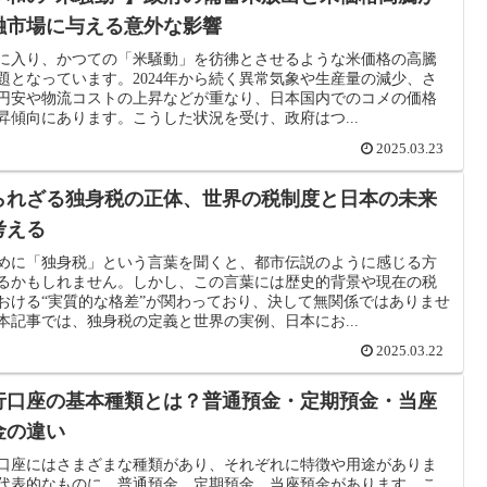
融市場に与える意外な影響
に入り、かつての「米騒動」を彷彿とさせるような米価格の高騰
題となっています。2024年から続く異常気象や生産量の減少、さ
円安や物流コストの上昇などが重なり、日本国内でのコメの価格
昇傾向にあります。こうした状況を受け、政府はつ...
2025.03.23
られざる独身税の正体、世界の税制度と日本の未来
考える
めに「独身税」という言葉を聞くと、都市伝説のように感じる方
るかもしれません。しかし、この言葉には歴史的背景や現在の税
おける“実質的な格差”が関わっており、決して無関係ではありませ
本記事では、独身税の定義と世界の実例、日本にお...
2025.03.22
行口座の基本種類とは？普通預金・定期預金・当座
金の違い
口座にはさまざまな種類があり、それぞれに特徴や用途がありま
代表的なものに、普通預金、定期預金、当座預金があります。こ