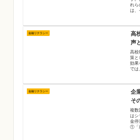
れら
は、
高
金融リテラシー
声
高校
策と
効果
では
企
金融リテラシー
そ
複数
はシ
金停
①「