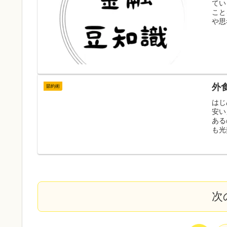
てい
こと
や思
外
節約術
はじ
安い
ある
も光
次