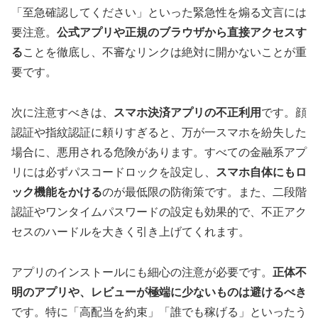
「至急確認してください」といった緊急性を煽る文言には
要注意。
公式アプリや正規のブラウザから直接アクセスす
る
ことを徹底し、不審なリンクは絶対に開かないことが重
要です。
次に注意すべきは、
スマホ決済アプリの不正利用
です。顔
認証や指紋認証に頼りすぎると、万が一スマホを紛失した
場合に、悪用される危険があります。すべての金融系アプ
リには必ずパスコードロックを設定し、
スマホ自体にもロ
ック機能をかける
のが最低限の防衛策です。また、二段階
認証やワンタイムパスワードの設定も効果的で、不正アク
セスのハードルを大きく引き上げてくれます。
アプリのインストールにも細心の注意が必要です。
正体不
明のアプリや、レビューが極端に少ないものは避けるべき
です。特に「高配当を約束」「誰でも稼げる」といったう