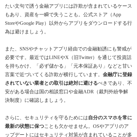
たい文句で誘う金融アプリには詐欺が含まれているケース
もあり、資産を一瞬で失うことも。公式ストア（App
StoreやGoogle Play）以外からアプリをダウンロードする行
為は避けましょう。
また、SNSやチャットアプリ経由での金融勧誘にも警戒が
必要です。最近ではLINEやX（旧Twitter）を通じて投資話
を持ちかけ、「必ず儲かる」「元本保証あり」などと甘い
言葉で近づいてくる詐欺が横行しています。
金融庁に登録
されていない業者との取引は絶対に避ける
べきであり、不
安がある場合は国の相談窓口や金融ADR（裁判外紛争解
決制度）に確認しましょう。
さらに、セキュリティを守るためには
自分のスマホを常に
最新の状態に保つ
ことも欠かせません。OSやアプリのア
ップデートにはセキュリティ対策が含まれていることが多