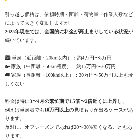
引っ越し価格は、依頼時期・距離・荷物量・作業人数など
によって大きく変動しますが、
2025年現在では、全国的に料金が高止まりしている状況
が
続いています。
🏙️ 単身（近距離・20km以内）：約4万円〜8万円
🏡 家族（中距離・50km程度）：約15万円〜30万円
🚚 家族（長距離・100km以上）：30万円〜50万円以上も珍
しくない
料金は特に
3〜4月の繁忙期で1.5倍〜2倍近くに上昇
し、
例えば単身者でも
10万円以上
の見積もりが出るケースがあ
ります。
反対に、オフシーズンであれば20〜30%安くなることもあ
ります。