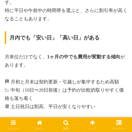
す。
特に平日や午前中の時間帯を選ぶと、さらに割引率が高く
なることもあります。
月内でも「安い日」「高い日」がある
月単位だけでなく、
1ヶ月の中でも費用が変動する傾向
が
あります。
🏁 月初と月末は契約更新・引越しが集中するため高額
📉 中旬（10日〜20日前後）は予約が比較的取りやすく価
格も落ち着く
📆 土日祝日は割高、平日が安くなりやすい
日付に余裕がある場合は、
中旬かつ平日の引っ越しが最も
メニュー
ホーム
検索
トップ
サイドバー
狙い目
です。