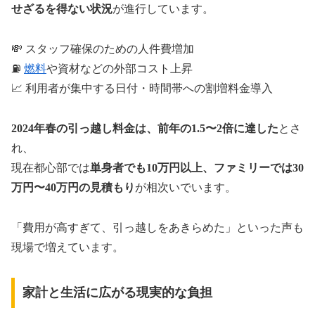
せざるを得ない状況
が進行しています。
💸 スタッフ確保のための人件費増加
⛽
燃料
や資材などの外部コスト上昇
📈 利用者が集中する日付・時間帯への割増料金導入
2024年春の引っ越し料金は、前年の1.5〜2倍に達した
とさ
れ、
現在都心部では
単身者でも10万円以上、ファミリーでは30
万円〜40万円の見積もり
が相次いでいます。
「費用が高すぎて、引っ越しをあきらめた」といった声も
現場で増えています。
家計と生活に広がる現実的な負担