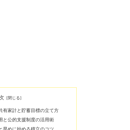
次
共有家計と貯蓄目標の立て方
用と公的支援制度の活用術
と早めに始める積立のコツ