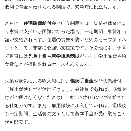
低利で資金を借りられる制度で、緊急時に役立ちます。
さらに、
住宅確保給付金
という制度では、失業や休業によ
り家賃の支払いが困難になった場合、一定期間、家賃相当
額が支給されます。住居の喪失を防ぐためのセーフティネ
ットとして、非常に心強い支援策です。その他にも、子育
て世帯には
児童手当
や
就学援助制度
があり、学用品費や給
食費などが援助されるケースもあります。
失業や病気による収入減には、
傷病手当金
や**失業給付
（雇用保険）**が活用できます。会社員であれば、病気や
けがで働けなくなったときに、給与の約3分の2が支給され
る仕組みです。また、雇用保険に加入していれば、退職後
も一定期間、生活費の支えとして基本手当を受け取ること
が可能です。