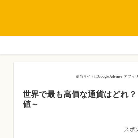
※当サイトはGoogle Adsense
世界で最も高価な通貨はどれ？
値～
スポ