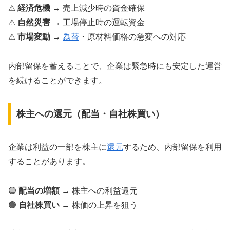
⚠
経済危機
→ 売上減少時の資金確保
⚠
自然災害
→ 工場停止時の運転資金
⚠
市場変動
→
為替
・原材料価格の急変への対応
内部留保を蓄えることで、企業は緊急時にも安定した運営
を続けることができます。
株主への還元（配当・自社株買い）
企業は利益の一部を株主に
還元
するため、内部留保を利用
することがあります。
🟢
配当の増額
→ 株主への利益還元
🟢
自社株買い
→ 株価の上昇を狙う