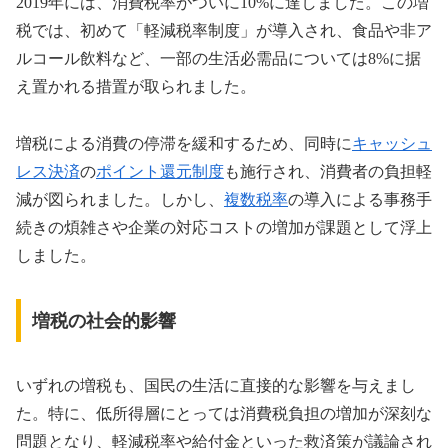
2019年には、消費税率がついに10%に達しました。この増
税では、初めて「軽減税率制度」が導入され、食品や非ア
ルコール飲料など、一部の生活必需品については8%に据
え置かれる措置が取られました。
増税による消費の停滞を緩和するため、同時に
キャッシュ
レス決済
の
ポイント還元制度
も施行され、消費者の負担軽
減が図られました。しかし、
複数税率
の導入による事務手
続きの煩雑さや企業の対応コストの増加が課題として浮上
しました。
増税の社会的影響
いずれの増税も、国民の生活に直接的な影響を与えまし
た。特に、低所得層にとっては消費税負担の増加が深刻な
問題となり、軽減税率や給付金といった救済策が議論され