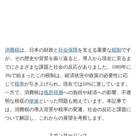
消費税
は、日本の財政と
社会保障
を支える重要な
税制
です
が、その歴史や背景を振り返ると、導入から現在に至るま
でにさまざまな課題と社会の反応がありました。1989年に
3%で始まったこの税制は、経済状況や政策の必要性に応
じて
税率
が引き上げられ、現在では10%に達しています。
一方で、消費税は
低所得層
への負担や経済への影響、不透
明な税収の
使途
といった問題も抱えています。本記事で
は、消費税の導入背景や税率の変遷、社会の反応と課題に
ついて解説し、これからの展望を考察します。
スポンサーリンク