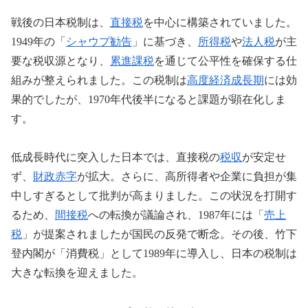
戦後の日本税制は、
直接税
を中心に構築されていました。
1949年の「
シャウプ勧告
」に基づき、
所得税
や
法人税
が主
要な税収源となり、
累進課税
を通じて公平性を確保する仕
組みが整えられました。この税制は
高度経済成長期
には効
果的でしたが、1970年代後半になると課題が顕在化しま
す。
低成長時代に突入した日本では、直接税の
税収
が安定せ
ず、
財政赤字
が拡大。さらに、高所得者や企業に負担が集
中しすぎるとして批判が高まりました。この状況を打開す
るため、
間接税
への転換が議論され、1987年には「
売上
税
」が提案されましたが国民の反発で断念。その後、竹下
登内閣が「消費税」として1989年に導入し、日本の税制は
大きな転換を迎えました。