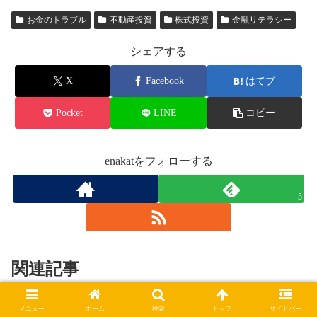
お金のトラブル
不動産投資
株式投資
金融リテラシー
シェアする
X
Facebook
はてブ
Pocket
LINE
コピー
enakatをフォローする
5
関連記事
メニュー
ホーム
検索
トップ
サイドバー
「ミリオネア・マインド」から学ぶ！
節約術