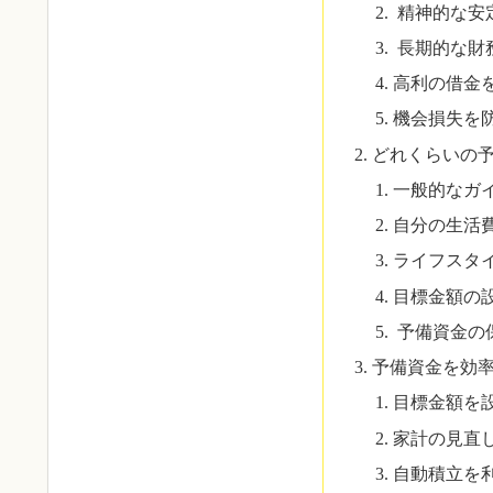
精神的な安
長期的な財
高利の借金
機会損失を
どれくらいの
一般的なガ
自分の生活
ライフスタ
目標金額の
予備資金の
予備資金を効
目標金額を
家計の見直
自動積立を