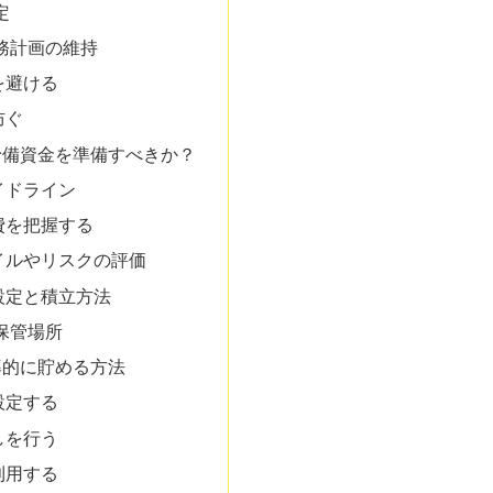
定
務計画の維持
を避ける
防ぐ
予備資金を準備すべきか？
イドライン
費を把握する
イルやリスクの評価
設定と積立方法
保管場所
率的に貯める方法
設定する
しを行う
利用する