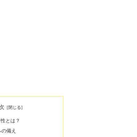
次
要性とは？
への備え