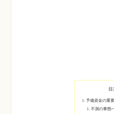
目
予備資金の重
不測の事態