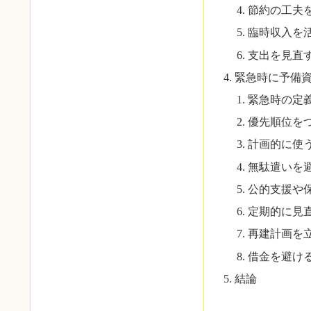
節約の工夫
臨時収入を
支出を見直
緊急時に予備
緊急時の定
優先順位を
計画的に使
無駄遣いを
公的支援や
定期的に見
再建計画を
借金を避け
結論