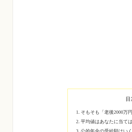
目
そもそも「老後2000
平均値はあなたに当て
公的年金の受給額はい