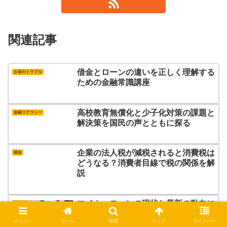
関連記事
借金とローンの違いを正しく理解する
お金のトラブル
ための金融常識講座
高校教育無償化と少子化対策の課題と
金融リテラシー
解決策を国民の声とともに探る
企業の法人税が減税されると消費税は
税金
どうなる？消費者目線で税の関係を解
説
マイカーローンの現状と最新の動向に
ローン
ついて徹底解説!!
メニュー
ホーム
検索
トップ
サイドバー