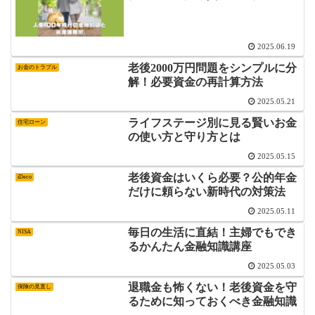
2025.06.19
老後2000万円問題をシンプルに分
お金のトラブル
解！必要資金の再計算方法
2025.05.21
ライフステージ別に見る賢いお金
住宅ローン
の使い方と守り方とは
2025.05.15
老後資金はいくら必要？公的年金
iDeco
だけに頼らない新時代の対策法
2025.05.11
毎日の生活に直結！主婦でもでき
NISA
るかんたん金融知識講座
2025.05.03
退職金も怖くない！老後資金を守
保険の見直し
るために知っておくべき金融知識