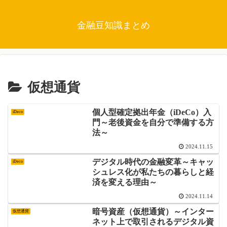
金融豆知識まとめ
仮想通貨
個人型確定拠出年金（iDeCo）入
iDeco
門～老後資金を自分で準備する方
法～
2024.11.15
デジタル時代の金融変革～キャッ
iDeco
シュレス化が私たちの暮らしと経
済を変える理由～
2024.11.14
暗号資産（仮想通貨）～インター
仮想通貨
ネット上で取引されるデジタル資