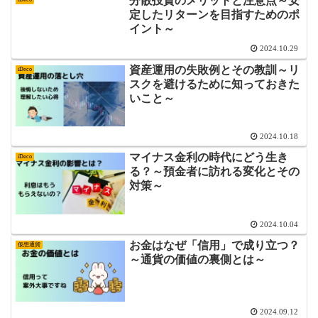
分散投資のメリットと注意点～安
定したリターンを目指すためのポ
イント～
2024.10.29
資産運用の失敗例とその教訓～リ
iDeco
スクを避けるために知っておきた
いこと～
2024.10.18
マイナス金利の時代にどう生き
iDeco
る？～預金者に訪れる変化とその
対策～
2024.10.04
お金はなぜ「信用」で成り立つ？
仮想通貨
～通貨の価値の裏側とは～
2024.09.12