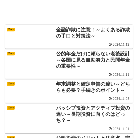
金融詐欺に注意！～よくある詐欺
iDeco
の手口と対策法～
2024.11.12
公的年金だけに頼らない老後設計
iDeco
～各国に見る自助努力と民間年金
の重要性～
2024.11.11
年末調整と確定申告の違い～どち
iDeco
らも必要？手続きのポイント～
2024.11.08
パッシブ投資とアクティブ投資の
iDeco
違い～長期投資に向くのはどっ
ち？～
2024.11.01
iDeco