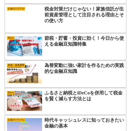
税金対策だけじゃない！家族信託が生
お金のトラブル
前資産管理として注目される理由とそ
の使い方
節税・貯蓄・投資に効く！今日から使
iDeco
える金融豆知識特集
為替変動に強い家計を作るための実践
投資・資産運用
的な金融豆知識
ふるさと納税とiDeCoを併用して税金
iDeco
を賢く減らす方法とは
時代キャッシュレスに知っておきたい
お金のトラブル
金融の基本