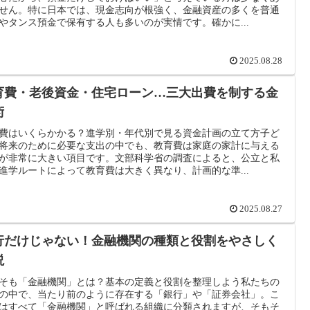
せん。特に日本では、現金志向が根強く、金融資産の多くを普通
やタンス預金で保有する人も多いのが実情です。確かに...
2025.08.28
育費・老後資金・住宅ローン…三大出費を制する金
術
費はいくらかかる？進学別・年代別で見る資金計画の立て方子ど
将来のために必要な支出の中でも、教育費は家庭の家計に与える
が非常に大きい項目です。文部科学省の調査によると、公立と私
進学ルートによって教育費は大きく異なり、計画的な準...
2025.08.27
行だけじゃない！金融機関の種類と役割をやさしく
説
そも「金融機関」とは？基本の定義と役割を整理しよう私たちの
の中で、当たり前のように存在する「銀行」や「証券会社」。こ
はすべて「金融機関」と呼ばれる組織に分類されますが、そもそ