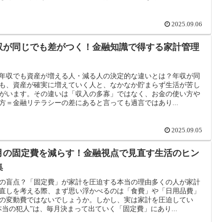
2025.09.06
収が同じでも差がつく！金融知識で得する家計管理
年収でも資産が増える人・減る人の決定的な違いとは？年収が同
も、資産が確実に増えていく人と、なかなか貯まらず生活が苦し
がいます。その違いは「収入の多寡」ではなく、お金の使い方や
方＝金融リテラシーの差にあると言っても過言ではあり...
2025.09.05
月の固定費を減らす！金融視点で見直す生活のヒン
集
の盲点？「固定費」が家計を圧迫する本当の理由多くの人が家計
直しを考える際、まず思い浮かべるのは「食費」や「日用品費」
の変動費ではないでしょうか。しかし、実は家計を圧迫してい
本当の犯人”は、毎月決まって出ていく「固定費」にあり...