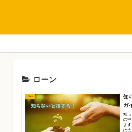
ローン
知
iDeco
ガ
知っ
の中
ます
は大