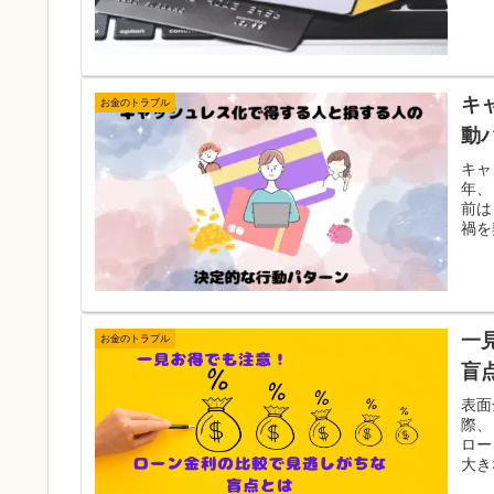
キ
お金のトラブル
動
キャ
年、
前は
禍を
一
お金のトラブル
盲
表面
際、
ロー
大き