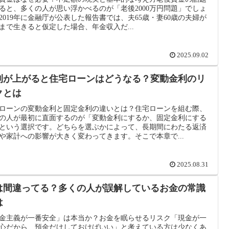
ると、多くの人が思い浮かべるのが「老後2000万円問題」でしょ
2019年に金融庁が公表した報告書では、夫65歳・妻60歳の夫婦が
歳まで生きると仮定した場合、年金収入だ...
2025.09.02
利が上がると住宅ローンはどうなる？変動金利のリ
クとは
ローンの変動金利と固定金利の違いとは？住宅ローンを組む際、
の人が最初に直面するのが「変動金利にするか、固定金利にする
という選択です。どちらを選ぶかによって、長期間にわたる返済
や家計への影響が大きく変わってきます。そこで本章で...
2025.08.31
は間違ってる？多くの人が誤解しているお金の常識
は
金主義が一番安全」は本当か？お金を眠らせるリスク「現金が一
心だから、預金だけしておけばいい」と考えている方は少なくあ