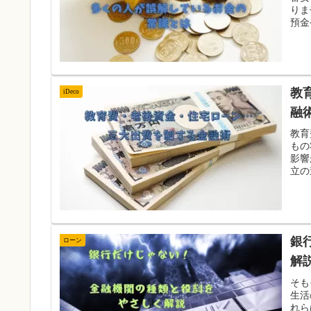
りま
預金
教
iDeco
融
教育
もの
影響
立の
銀
ローン
解
そも
生活
れら