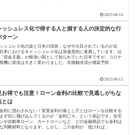
2025.08.14
ャッシュレス化で得する人と損する人の決定的な行
パターン
ッシュレス化の波と日本の現状：なぜ今注目されているのか近
日本におけるキャッシュレス化は加速度的に進展しています。以
「現金主義」が根強い国として知られていた日本ですが、コロナ
契機に状況は大きく変わりました。非接触決済が感染予防...
2025.08.12
見お得でも注意！ローン金利の比較で見逃しがちな
点とは
金利に惑わされない！実質金利の落とし穴とはローンを比較する
まず目に飛び込んでくるのが「金利◯％」という表記です。住宅
ンや自動車ローン、カードローンなど、どの金融商品でも金利は
な判断材料となります。しかし、この金利が「低ければ...