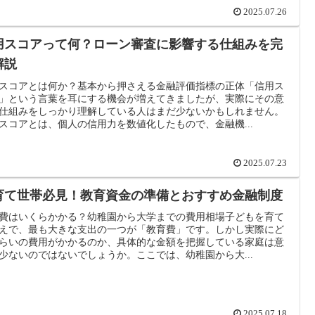
2025.07.26
用スコアって何？ローン審査に影響する仕組みを完
解説
スコアとは何か？基本から押さえる金融評価指標の正体「信用ス
」という言葉を耳にする機会が増えてきましたが、実際にその意
仕組みをしっかり理解している人はまだ少ないかもしれません。
スコアとは、個人の信用力を数値化したもので、金融機...
2025.07.23
育て世帯必見！教育資金の準備とおすすめ金融制度
費はいくらかかる？幼稚園から大学までの費用相場子どもを育て
えで、最も大きな支出の一つが「教育費」です。しかし実際にど
らいの費用がかかるのか、具体的な金額を把握している家庭は意
少ないのではないでしょうか。ここでは、幼稚園から大...
2025.07.18