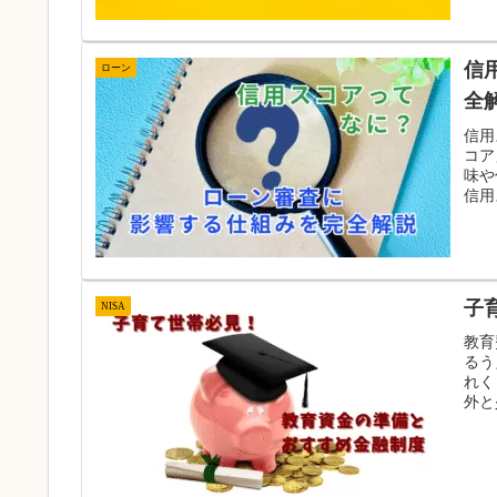
信
ローン
全
信用
コア
味や
信用
子
NISA
教育
るう
れく
外と