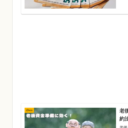
老
iDeco
約
老後