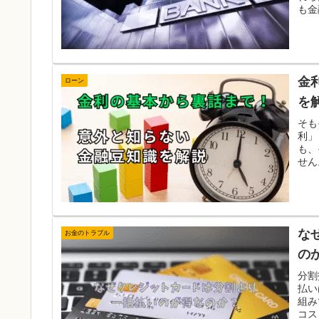
も金
金
ローン
を
そも
利」
も、
せん
な
お金のトラブル
の
分割
払い
組み
コス