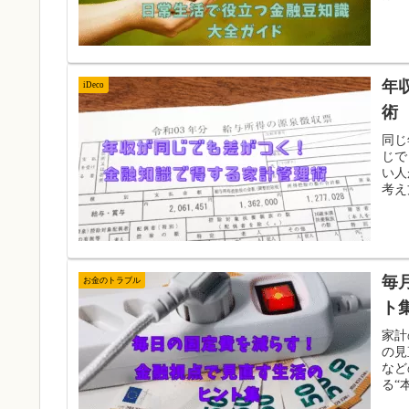
年
iDeco
術
同じ
じで
い人
考え
毎
お金のトラブル
ト
家計
の見
など
る“