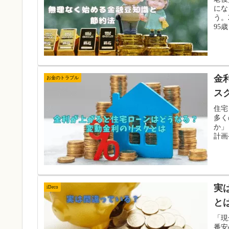
にな
う。
95
金
お金のトラブル
ス
住宅
多く
か」
計画
実
iDeco
と
「現
番安