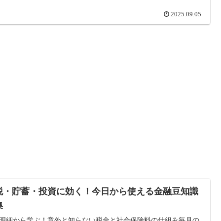
2025.09.05
税・貯蓄・投資に効く！今日から使える金融豆知識
集
明細から学ぶ！意外と知らない税金と社会保険料の仕組み毎月の