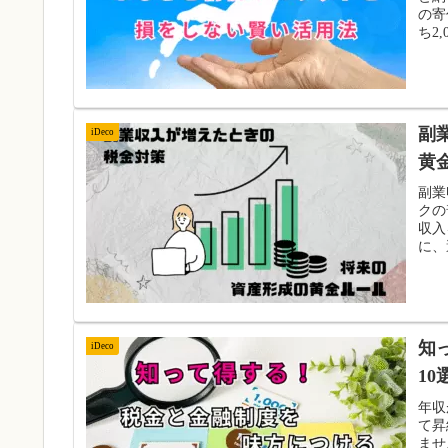
の寄
ち2
副
iDeco
黄
副業
クの
収入
に、
知
iDeco
10
年収
て昇
ませ