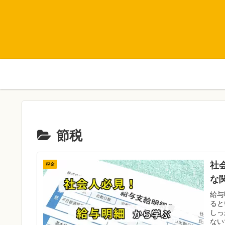
節税
社
税金
な
給与
ると
しっ
ない