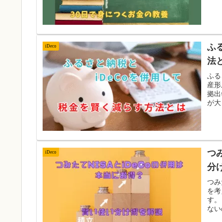
ふ
iDeco
法
ふる
産形
拠出
が大
つ
iDeco
分
つみ
を考
す。
ない