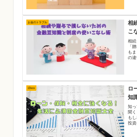
相
お金のトラブル
こ
相続
「贈
もま
の違
ロ
iDeco
知
知っ
聞く
もし
投資