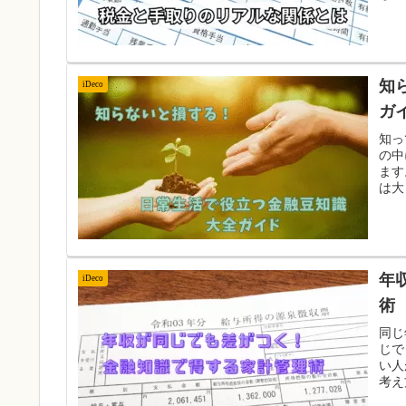
知
iDeco
ガ
知っ
の中
ます
は大
年
iDeco
術
同じ
じで
い人
考え