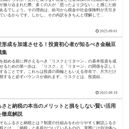
が振り込まれた際、多くの人が「思ったより少ない」と感じた経
あるでしょう。その理由は、給与から税金や社会保険料が天引き
ているからです。しかし、その内訳をきちんと理解して...
2025.09.01
産形成を加速させる！投資初心者が知るべき金融豆
識集
を始める前に押さえるべき「リスクとリターン」の基本投資を成
せるための第一歩は、「リスク」と「リターン」の関係を正しく
することです。これらは投資の両輪ともいえる存在で、片方だけ
視すると必ずバランスが崩れます。リスクとは、投資結...
2025.08.18
るさと納税の本当のメリットと損をしない賢い活用
を徹底解説
そもふるさと納税とは？制度の仕組みをわかりやすく解説ふるさ
税とは、「納税」と名前がついているものの、実際には自治体へ