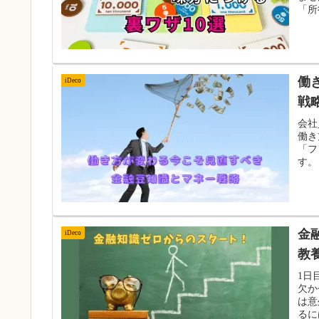
「所
働
iDeco
戦
会社
働き
「フ
す。
金
iDeco
教
1日
欠か
は意
るに