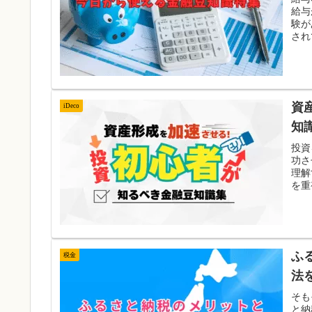
給与
験が
され
資
iDeco
知
投資
功さ
理解
を重
ふ
税金
法
そも
と納