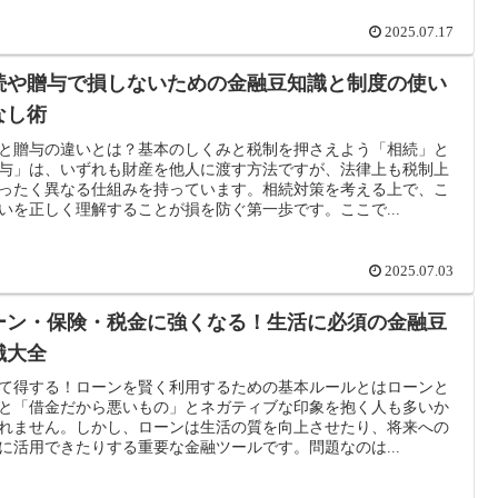
2025.07.17
続や贈与で損しないための金融豆知識と制度の使い
なし術
と贈与の違いとは？基本のしくみと税制を押さえよう「相続」と
与」は、いずれも財産を他人に渡す方法ですが、法律上も税制上
ったく異なる仕組みを持っています。相続対策を考える上で、こ
いを正しく理解することが損を防ぐ第一歩です。ここで...
2025.07.03
ーン・保険・税金に強くなる！生活に必須の金融豆
識大全
て得する！ローンを賢く利用するための基本ルールとはローンと
と「借金だから悪いもの」とネガティブな印象を抱く人も多いか
れません。しかし、ローンは生活の質を向上させたり、将来への
に活用できたりする重要な金融ツールです。問題なのは...