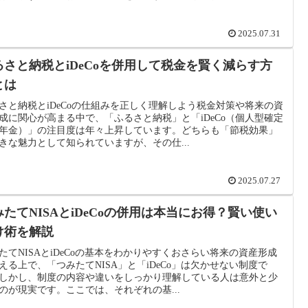
2025.07.31
るさと納税とiDeCoを併用して税金を賢く減らす方
とは
さと納税とiDeCoの仕組みを正しく理解しよう税金対策や将来の資
成に関心が高まる中で、「ふるさと納税」と「iDeCo（個人型確定
年金）」の注目度は年々上昇しています。どちらも「節税効果」
きな魅力として知られていますが、その仕...
2025.07.27
みたてNISAとiDeCoの併用は本当にお得？賢い使い
け術を解説
たてNISAとiDeCoの基本をわかりやすくおさらい将来の資産形成
える上で、「つみたてNISA」と「iDeCo」は欠かせない制度で
しかし、制度の内容や違いをしっかり理解している人は意外と少
のが現実です。ここでは、それぞれの基...