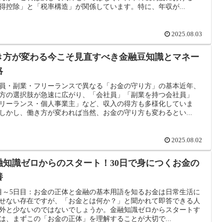
得控除」と「税率構造」が関係しています。特に、年収が...
2025.08.03
き方が変わる今こそ見直すべき金融豆知識とマネー
略
員・副業・フリーランスで異なる「お金の守り方」の基本近年、
方の選択肢が急速に広がり、「会社員」「副業を持つ会社員」
リーランス・個人事業主」など、収入の得方も多様化していま
しかし、働き方が変われば当然、お金の守り方も変わるとい...
2025.08.02
融知識ゼロからのスタート！30日で身につくお金の
養
目～5日目：お金の正体と金融の基本用語を知るお金は日常生活に
せない存在ですが、「お金とは何か？」と聞かれて即答できる人
外と少ないのではないでしょうか。金融知識ゼロからスタートす
は、まずこの「お金の正体」を理解することが大切で...