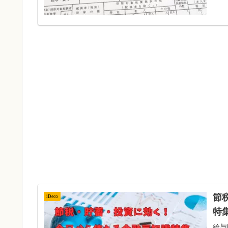
節
iDeco
特
給与