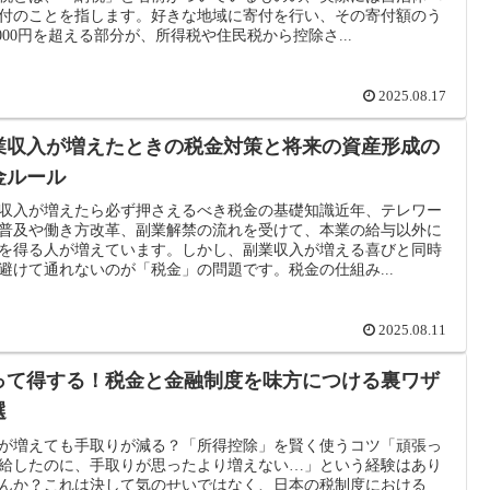
付のことを指します。好きな地域に寄付を行い、その寄付額のう
,000円を超える部分が、所得税や住民税から控除さ...
2025.08.17
業収入が増えたときの税金対策と将来の資産形成の
金ルール
収入が増えたら必ず押さえるべき税金の基礎知識近年、テレワー
普及や働き方改革、副業解禁の流れを受けて、本業の給与以外に
を得る人が増えています。しかし、副業収入が増える喜びと同時
避けて通れないのが「税金」の問題です。税金の仕組み...
2025.08.11
って得する！税金と金融制度を味方につける裏ワザ
選
が増えても手取りが減る？「所得控除」を賢く使うコツ「頑張っ
給したのに、手取りが思ったより増えない…」という経験はあり
んか？これは決して気のせいではなく、日本の税制度における