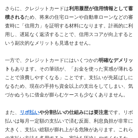
さらに、クレジットカードは
利用履歴が信用情報として蓄
積される
ため、将来の住宅ローンや自動車ローンなどの審
査時に「信用力」を証明する材料になります。計画的に利
用し、遅延なく返済することで、信用スコアが向上すると
いう副次的なメリットも見逃せません。
一方で、クレジットカードにはいくつかの
明確なデメリッ
ト
もあります。その筆頭が、「お金を使った実感が薄れる
ことで浪費しやすくなる」ことです。支払いが先延ばしに
なるため、現在の手持ち資金以上の支出をしてしまい、気
づかぬうちに借金が膨らむケースも少なくありません。
また、
リボ払い
や分割払いの仕組みには要注意
です。リボ
払いは毎月一定額の支払いで済む反面、利息負担が非常に
大きく、支払い総額が膨れ上がる危険があります。これら