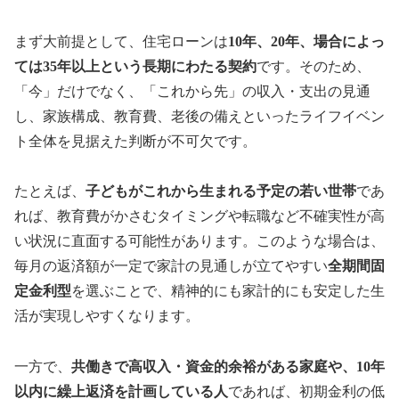
まず大前提として、住宅ローンは
10年、20年、場合によっ
ては35年以上という長期にわたる契約
です。そのため、
「今」だけでなく、「これから先」の収入・支出の見通
し、家族構成、教育費、老後の備えといったライフイベン
ト全体を見据えた判断が不可欠です。
たとえば、
子どもがこれから生まれる予定の若い世帯
であ
れば、教育費がかさむタイミングや転職など不確実性が高
い状況に直面する可能性があります。このような場合は、
毎月の返済額が一定で家計の見通しが立てやすい
全期間固
定金利型
を選ぶことで、精神的にも家計的にも安定した生
活が実現しやすくなります。
一方で、
共働きで高収入・資金的余裕がある家庭や、10年
以内に繰上返済を計画している人
であれば、初期金利の低