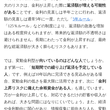
大のリスクは、金利が上昇した際に
返済額が増える可能性
がある
ことです。金利の見直しは半年ごとに行われ、返済
額の見直しは通常5年に一度。ただし「
5年ルール
」
「125％ルール」などの制度により、返済額の急激な増加
はある程度抑えられますが、将来的な返済額の不透明さは
避けられません。長期にわたって金利が上昇すれば、最終
的な総返済額が大きく膨らむリスクもあります。
では、変動金利型が
向いているのはどんな人
でしょうか。
まず第一に、「
短期間での繰り上げ返済を予定している
人
」です。例えば10年以内に完済できる見込みがある場
合、変動金利の低さを最大限に活用できます。次に「
金利
上昇リスクに備えた余裕資金がある人
」も適しています。
万が一金利が上昇しても、対応できるだけの貯蓄や収入が
あれば、大きな問題にはなりにくいでしょう。また、経済
や金利動向に関心があり、情報収集に前向きな人も、変動