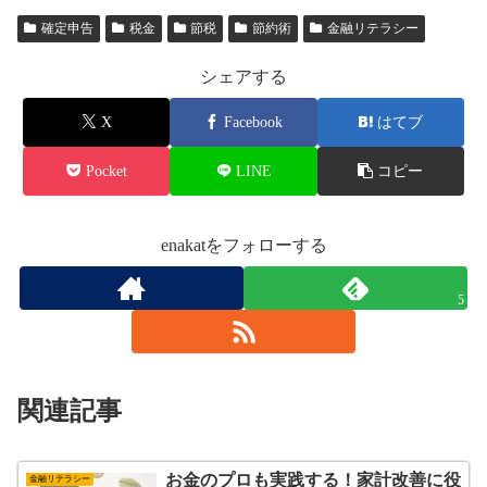
確定申告
税金
節税
節約術
金融リテラシー
シェアする
X
Facebook
はてブ
Pocket
LINE
コピー
enakatをフォローする
5
関連記事
お金のプロも実践する！家計改善に役
金融リテラシー