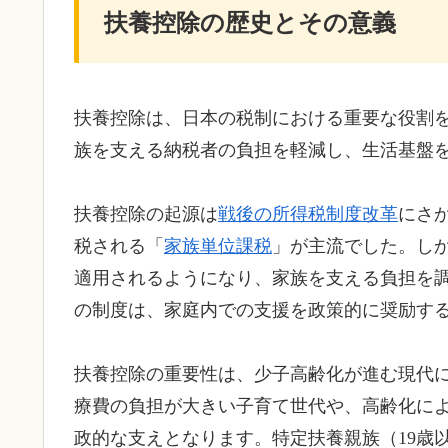
扶養控除の歴史とその意義
扶養控除は、日本の税制における重要な役割
族を支える納税者の負担を軽減し、生活基盤
扶養控除の起源は
戦後の所得税制度改革
にさ
税される「
家族単位課税
」が主流でした。し
適用されるようになり、家族を支える負担を
の制度は、家庭内での支援を政策的に奨励す
扶養控除の重要性は、少子高齢化が進む現代
療費の負担が大きい子育て世代や、高齢化に
政的な支えとなります。特定扶養親族（19歳以