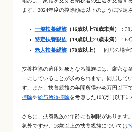
組みは、家族を支える納税者の生活を支援す
ます。2024年度の控除額は以下のように設定
一般扶養親族
（16歳以上70歳未満）
：3
特定扶養親族
（19歳以上23歳未満）
：6
老人扶養親族
（70歳以上）
：同居の場合5
扶養控除の適用対象となる親族には、厳密な
一にしていることが求められます。同居して
す。また、扶養親族の年間所得が48万円以下
控除
や
給与所得控除
を考慮した103万円以下
さらに、扶養親族の年齢にも制限があります。
象外ですが、16歳以上の扶養親族については