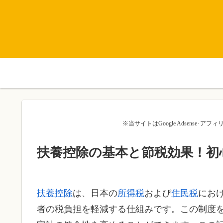
※当サイトはGoogle Adsense
扶養控除の基本と節税効果！初
扶養控除
は、日本の
所得税
および
住民税
にお
者の税負担を軽減する仕組みです。この制度