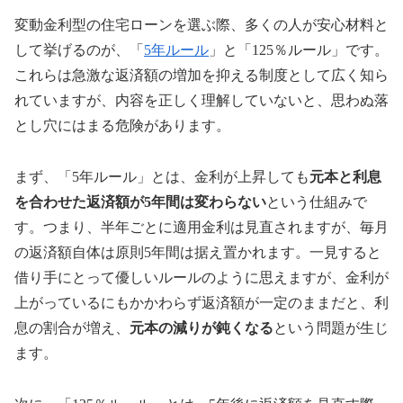
変動金利型の住宅ローンを選ぶ際、多くの人が安心材料と
して挙げるのが、「
5年ルール
」と「125％ルール」です。
これらは急激な返済額の増加を抑える制度として広く知ら
れていますが、内容を正しく理解していないと、思わぬ落
とし穴にはまる危険があります。
まず、「5年ルール」とは、金利が上昇しても
元本と利息
を合わせた返済額が5年間は変わらない
という仕組みで
す。つまり、半年ごとに適用金利は見直されますが、毎月
の返済額自体は原則5年間は据え置かれます。一見すると
借り手にとって優しいルールのように思えますが、金利が
上がっているにもかかわらず返済額が一定のままだと、利
息の割合が増え、
元本の減りが鈍くなる
という問題が生じ
ます。