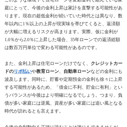
庭にとって、今後の金利上昇は家計を直撃する可能性があ
ります。現在の超低金利が続いていた時代とは異なり、数
年以内に1％以上の上昇が現実味を帯びてくると、返済額
が大幅に増えるリスクが高まります。実際、仮に金利が
1.0％から2.0％に上昇した場合、35年ローンでの返済総額
は数百万円単位で変わる可能性があるのです。
また、金利上昇は住宅ローンだけでなく、
クレジットカー
ドの
リボ払い
や
教育ローン
、
自動車ローン
などの金利にも
波及します。同時に、貯蓄や定期預金の金利も徐々に上昇
する可能性があるため、「借金に不利、貯金に有利」とい
うバランスが今後はより明確になるでしょう。つまり、負
債が多い家庭には逆風、資産が多い家庭には追い風となる
時代が訪れるとも言えます。