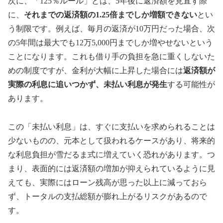
次に、「125％ルール」とは、5年後に返済額を見直す際
に、
それまでの返済額の1.25倍までしか増額できない
とい
う制限です。例えば、毎月の返済が10万円だった場合、次
の5年間は最大でも12万5,000円までしか増やせないという
ことになります。これも借り手の負担を急に重くしないた
めの制度ですが、金利が大幅に上昇した場合には
返済額が
実際の利息に追いつかず、未払い利息が発生
する可能性が
あります。
この「未払い利息」は、すぐに支払いを求められることは
少ないものの、元本として扱われるケースがあり、将来的
な利息負担が雪だるま式に増えていく恐れがあります。つ
まり、表面的には返済額の増加が抑えられているように見
えても、実際にはローン残高が思った以上に減っておら
ず、トータルの支払総額が膨れ上がるリスクがあるので
す。