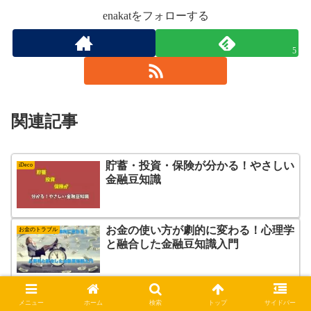
enakatをフォローする
5
関連記事
貯蓄・投資・保険が分かる！やさしい
iDeco
金融豆知識
お金の使い方が劇的に変わる！心理学
お金のトラブル
と融合した金融豆知識入門
金融リテラシーゼロから始める生活防
iDeco
メニュー
ホーム
検索
トップ
サイドバー
衛マニュアル完全版!